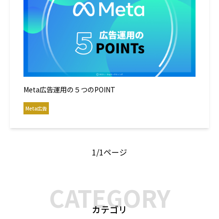
Meta広告運用の５つのPOINT
Meta広告
1/
1ページ
CATEGORY
カテゴリ